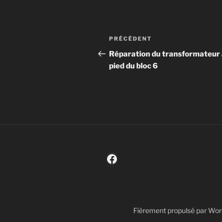
Navigation
Article
PRÉCÉDENT
de
précédent
Réparation du transformateur
pied du bloc 6
l’article
Facebook
Fièrement propulsé par Wo