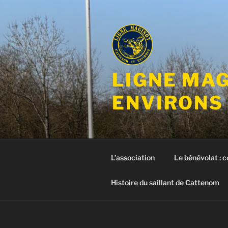
Aller
au
contenu
principal
LIGNE MA
ENVIRONS
L’association
Le bénévolat : 
Histoire du saillant de Cattenom