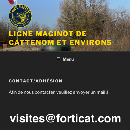
Aller
au
contenu
principal
LIGNE MAGINOT DE
CATTENOM ET ENVIRONS
Menu
CONTACT/ADHÉSION
Afin de nous contacter, veuillez envoyer un mail à