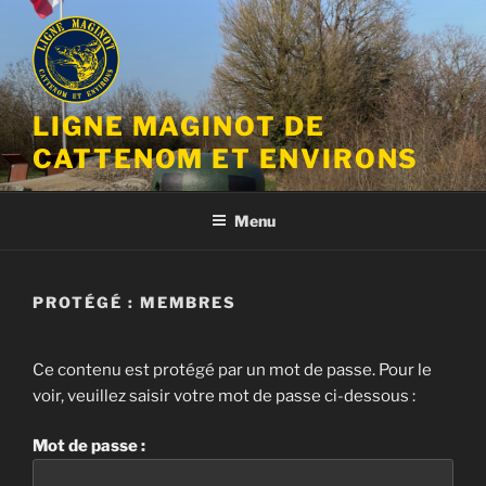
Aller
au
contenu
principal
LIGNE MAGINOT DE
CATTENOM ET ENVIRONS
Menu
PROTÉGÉ : MEMBRES
Ce contenu est protégé par un mot de passe. Pour le
voir, veuillez saisir votre mot de passe ci-dessous :
Mot de passe :