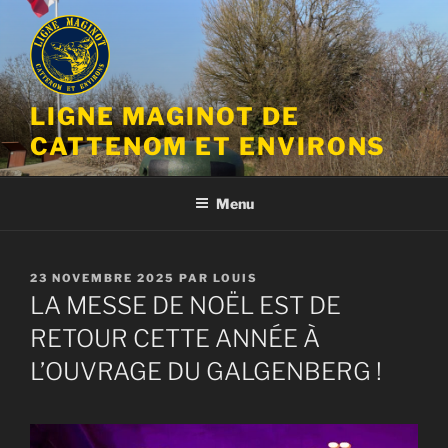
Aller
au
contenu
principal
LIGNE MAGINOT DE
CATTENOM ET ENVIRONS
Menu
PUBLIÉ
23 NOVEMBRE 2025
PAR
LOUIS
LE
LA MESSE DE NOËL EST DE
RETOUR CETTE ANNÉE À
L’OUVRAGE DU GALGENBERG !