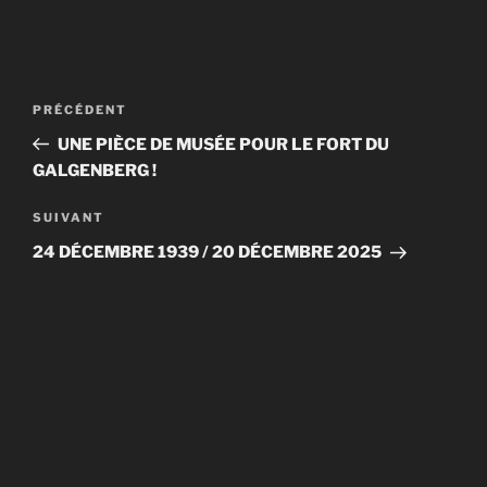
Navigation
Article
PRÉCÉDENT
de
précédent
UNE PIÈCE DE MUSÉE POUR LE FORT DU
l’article
GALGENBERG !
Article
SUIVANT
suivant
24 DÉCEMBRE 1939 / 20 DÉCEMBRE 2025