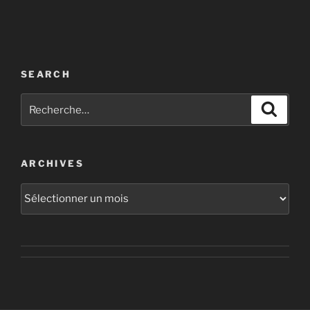
SEARCH
Recherche
Recher
pour
:
ARCHIVES
Archives