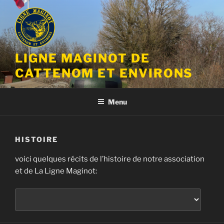
Aller
au
contenu
principal
LIGNE MAGINOT DE
CATTENOM ET ENVIRONS
Menu
HISTOIRE
voici quelques récits de l’histoire de notre association
et de La Ligne Maginot: