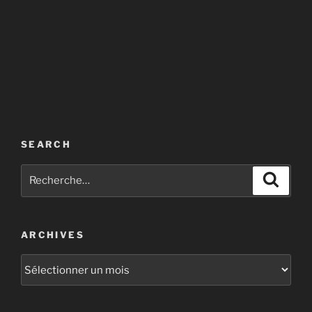
SEARCH
Recherche
Recher
pour
:
ARCHIVES
Archives