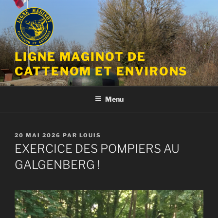
Aller
au
contenu
principal
LIGNE MAGINOT DE
CATTENOM ET ENVIRONS
Menu
PUBLIÉ
20 MAI 2026
PAR
LOUIS
LE
EXERCICE DES POMPIERS AU
GALGENBERG !