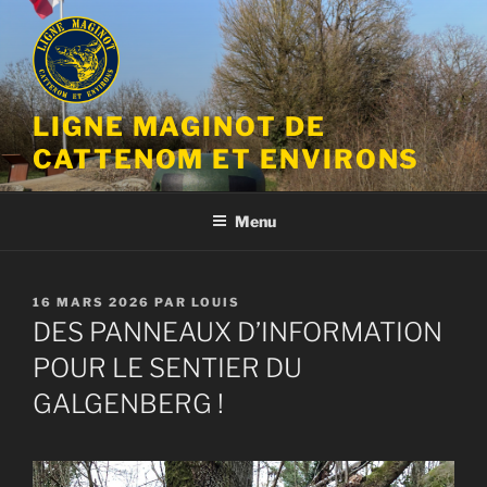
Aller
au
contenu
principal
LIGNE MAGINOT DE
CATTENOM ET ENVIRONS
Menu
PUBLIÉ
16 MARS 2026
PAR
LOUIS
LE
DES PANNEAUX D’INFORMATION
POUR LE SENTIER DU
GALGENBERG !