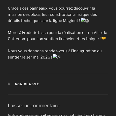
Grâce à ces panneaux, vous pourrez découvrir la
mission des blocs, leur constitution ainsi que des
détails techniques sur la ligne Maginot !
Merci à Frederic Lisch pour la réalisation et à la Ville de
Cattenom pour son soutien financier et technique !
Nous vous donnons rendez-vous à l’inauguration du
sentier, le 1er mai 2026 !
CATÉGORIES
NON CLASSÉ
Laisser un commentaire
Votre adresse e-mail ne sera pas publiée.
Les champs