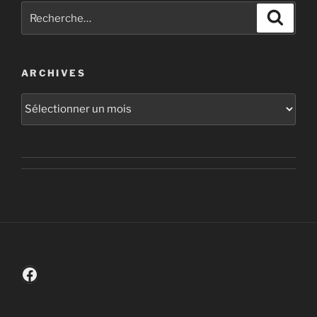
Recherche
Recher
pour
:
ARCHIVES
Archives
Facebook