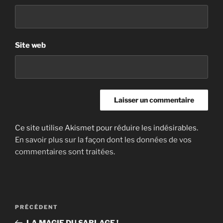
Site web
Ce site utilise Akismet pour réduire les indésirables.
En savoir plus sur la façon dont les données de vos
commentaires sont traitées
.
Navigation
Article
PRÉCÉDENT
de
précédent
LA MAGIE DU SABLAGE !