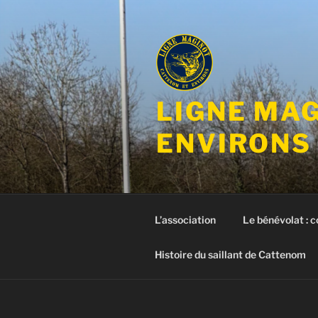
Aller
au
contenu
principal
LIGNE MA
ENVIRONS
L’association
Le bénévolat : 
Histoire du saillant de Cattenom