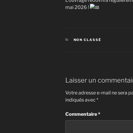
L’ouvrage réouvrira régulièreme
mai 2026 !
CATÉGORIES
NON CLASSÉ
Laisser un commentai
Votre adresse e-mail ne sera pa
indiqués avec
*
Commentaire
*