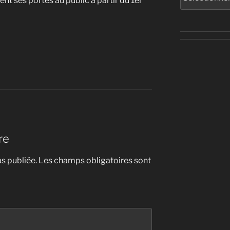
nt ses portes au public à partir du 1er
re
s publiée.
Les champs obligatoires sont