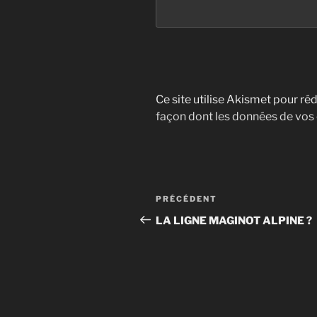
Ce site utilise Akismet pour réd
façon dont les données de vos
Navigation
Article
PRÉCÉDENT
de
précédent
LA LIGNE MAGINOT ALPINE ?
l’article