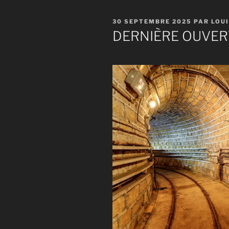
PUBLIÉ
30 SEPTEMBRE 2025
PAR
LOU
LE
DERNIÈRE OUVER